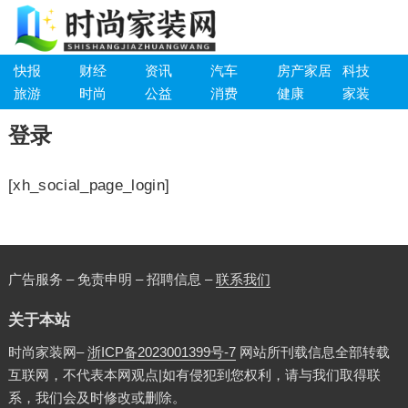
快报
财经
资讯
汽车
房产家居
科技
旅游
时尚
公益
消费
健康
家装
登录
[xh_social_page_login]
广告服务 – 免责申明 – 招聘信息 –
联系我们
关于本站
时尚家装网–
浙ICP备2023001399号-7
网站所刊载信息全部转载
互联网，不代表本网观点|如有侵犯到您权利，请与我们取得联
系，我们会及时修改或删除。