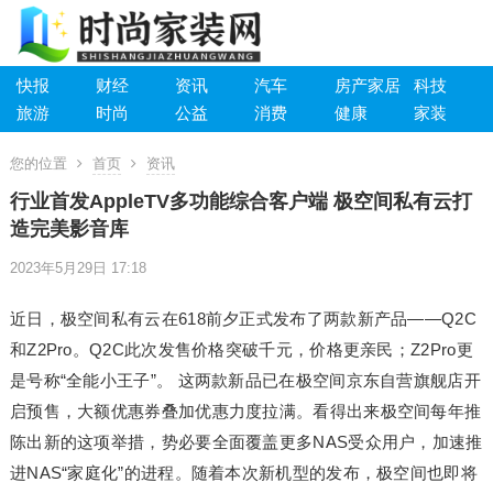
快报
财经
资讯
汽车
房产家居
科技
旅游
时尚
公益
消费
健康
家装
您的位置
首页
资讯
行业首发AppleTV多功能综合客户端 极空间私有云打
造完美影音库
2023年5月29日 17:18
近日，极空间私有云在618前夕正式发布了两款新产品——Q2C
和Z2Pro。Q2C此次发售价格突破千元，价格更亲民；Z2Pro更
是号称“全能小王子”。 这两款新品已在极空间京东自营旗舰店开
启预售，大额优惠券叠加优惠力度拉满。看得出来极空间每年推
陈出新的这项举措，势必要全面覆盖更多NAS受众用户，加速推
进NAS“家庭化”的进程。随着本次新机型的发布，极空间也即将