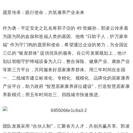
愿景传承：践行使命，共筑康养产业未来
作为唐・平定安史之乱名将郭子仪的 49 世嫡孙，郭凌云传承着
为国为民的血脉和造福人类的基因。他将 “日助千人，护万家幸
福” 作为守门狗的愿景和使命，希望通过企业的努力，为全国近
三亿的 “银发群体” 提供优良的服务。在公司发展规划上，他计
划以智能守护终端设备为入口，整合保险、健康产业、康旅产业
等第三方平台，共同服务好居家康养群体。用三年时间在全国
一、二线城市建立标准化、专精化、规模化、品牌化的居家康养
产业平台，助力政府 “智慧居家康养床位建设”，打造智慧居家康
养新模式；用五年时间在三、四线城市快速推进。
团队发展采用 “合伙人制”，汇聚各方人才，共创共赢共享。郭凌