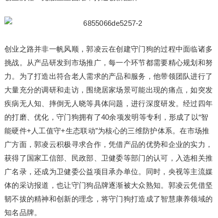
创业之路并非一帆风顺，郭凌云在创建守门狗的过程中面临诸多
挑战。从产品研发到市场推广，每一个环节都需要精心规划和努
力。为了打造出符合老人需求的产品和服务，他带领团队进行了
大量充分的调研和走访，围绕居家场景可能出现的痛点，如突发
疾病无人知、摔倒无人晓等具体问题，进行深度研发。经过四年
的打磨、优化，守门狗拥有了40余项发明等专利，形成了以“智
能硬件+人工值守+生态联动”为核心的三维防护体系。在市场推
广方面，郭凌云积极寻求合作，凭借产品的优势和企业的实力，
获得了国家工信部、民政部、卫健委等部门的认可，入选相关推
广名录，还成为卫健委公益项目承办单位。同时，央视等主流媒
体的采访报道，也让守门狗品牌逐渐被大众熟知。郭凌云凭借坚
韧不拔的精神和创新的理念，将守门狗打造成了智慧康养领域的
知名品牌。