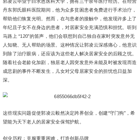
郭凌云毕业于白求恩医科大学，拥有三十余年医疗经历。在经营
丹东郭氏眼科医院期间，他为众多贫困患者免费进行手术治疗，
帮助他们恢复光明。然而，在与患者的接触中，他发现许多上了
年纪且子女不在身边的患者，对居家安全充满恐惧和担忧。听到
马路上 “120”的笛声，他们会联想到自己独自在家时突发意外无
人知晓、无人帮助的场景。这种情况让郭凌云深感痛心，他意识
到除了治疗眼病，还应该为这些老人解决居家安全的后顾之忧。
随着社会老龄化加剧，独居老人因突发意外未能及时被发现而造
成悲剧的事件不断发生，儿女对父母居家安全的担忧也日益加
深。
这些现实问题促使郭凌云毅然决定跨界创业，创建“守门狗”，希
望能为天下老人的居家安全保驾护航。
创业历程：克服重重困难，打造创新品牌