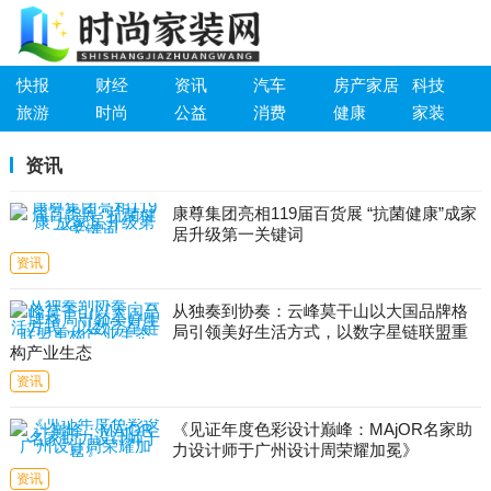
快报
财经
资讯
汽车
房产家居
科技
旅游
时尚
公益
消费
健康
家装
资讯
康尊集团亮相119届百货展 “抗菌健康”成家
居升级第一关键词
资讯
从独奏到协奏：云峰莫干山以大国品牌格
局引领美好生活方式，以数字星链联盟重
构产业生态
资讯
《见证年度色彩设计巅峰：MAjOR名家助
力设计师于广州设计周荣耀加冕》
资讯