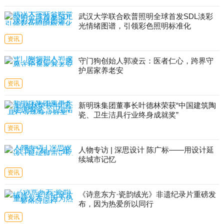
武汉大学联合欧普照明全球首发SDL淡彩
光情绪图谱，引领彩色照明标准化
资讯
守门狗创始人郭凌云：医者仁心，跨界守
护居家养老安
资讯
新明珠集团董事长叶德林荣获“中国建筑陶
瓷、卫生洁具行业终身成就奖”
资讯
人物专访 | 深思设计 陈广标——用设计延
续城市记忆
资讯
《诗意东方·瓷韵绒光》非遗纪录片重磅发
布，因为热爱所以同行
资讯