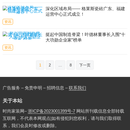
深化区域布局—— 格莱斯瓷砖广东、福建
运营中心正式成立！
资讯
挺起中国制造脊梁！叶德林董事长入围“十
大功勋企业家”榜单
资讯
文
1
2
…
8
下一页
章
分
页
广告服务 – 免责申明 – 招聘信息 –
联系我们
关于本站
时尚家装网–
浙ICP备2023001399号-7
网站所刊载信息全部转载
互联网，不代表本网观点|如有侵犯到您权利，请与我们取得联
系，我们会及时修改或删除。