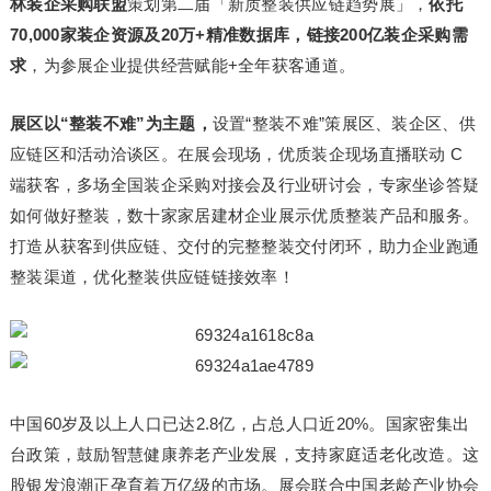
林装企采购联盟
策划第二届「新质整装供应链趋势展」，
依托
70,000家装企资源及20万+精准数据库，链接200亿装企采购需
求
，为参展企业提供经营赋能+全年获客通道。
展区以“整装不难”为主题，
设置“整装不难”策展区、装企区、供
应链区和活动洽谈区。在展会现场，优质装企现场直播联动 C
端获客，多场全国装企采购对接会及行业研讨会，专家坐诊答疑
如何做好整装，数十家家居建材企业展示优质整装产品和服务。
打造从获客到供应链、交付的完整整装交付闭环，助力企业跑通
整装渠道，优化整装供应链链接效率！
中国60岁及以上人口已达2.8亿，占总人口近20%。国家密集出
台政策，鼓励智慧健康养老产业发展，支持家庭适老化改造。这
股银发浪潮正孕育着万亿级的市场。展会联合中国老龄产业协会