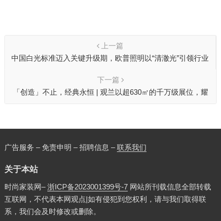
上一篇
中国白光标准迈入关键升级期，欧普照明以“清澈光”引领行业
光品质科学化进阶
下一篇
「创造」不止，经典永恒 | 观兰以超630㎡的千万级展位，耀
启2025广州设计周
广告服务 – 免责申明 – 招聘信息 –
联系我们
关于本站
时尚家装网–
浙ICP备2023001399号-7
网站所刊载信息全部转载
互联网，不代表本网观点|如有侵犯到您权利，请与我们取得联
系，我们会及时修改或删除。