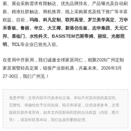
索、展会采购需求有限触达、优先品牌排名、产品曝光及自动刷
新、精准社群触达、商机推荐、线上采购展览及线下推广等丰富
权益。目前，
玛格、科凡定制、联邦高登、罗兰美学高定、万华
禾香板、鲁丽、华立、大王椰、新港仿生板、志华集团、天元汇
邦、喜临门、水性科天、BASISTEM巴斯蒂姆、丽炫、光都照
明、TCL
等企业已抢先入驻。
在变局中开新局，我们诚邀全球家居同仁，相聚2026广州定制
家居展暨轻高定展，链接产业新机遇，共赢未来。2026年3月
27-30日，我们广州见！
免责声明：文章内容不代表本站立场，本站不对其内容的真实性、
完整性、准确性给予任何担保、暗示和承诺，仅供读者参考，文章
版权归原作者所有。如本文内容影响到您的合法权益（内容、图片
等），请及时联系本站，我们会及时删除处理。