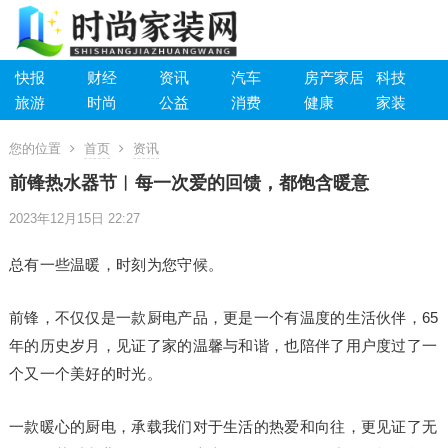
快报
财经
资讯
汽车
房产家居
科技
旅游
时尚
公益
消费
健康
家装
您的位置
首页
资讯
前锋热水器节︱每一次爱的回馈，都饱含暖意
2023年12月15日 22:27
总有一些温暖，时刻为您守候。
前锋，不仅仅是一款厨电产品，更是一个有温度的生活伙伴，65
年的历史岁月，见证了家的温馨与和谐，也陪伴了用户度过了一
个又一个美好的时光。
一款暖心的厨电，承载我们对于生活的热爱和向往，更见证了无