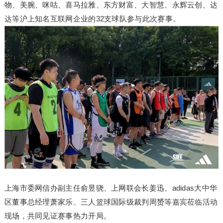
物、美腕、咪咕、喜马拉雅、东方财富、大智慧、永辉云创、达
达等沪上知名互联网企业的32支球队参与此次赛事。
上海市委网信办副主任俞昱骁、上网联会长姜迅、adidas大中华
区董事总经理萧家乐、三人篮球国际级裁判周赟等嘉宾莅临活动
现场，共同见证赛事热力开局。