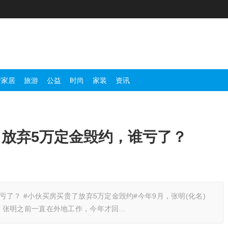
产家居
旅游
公益
时尚
家装
资讯
放弃5万定金毁约，谁亏了？
了？ #小伙买房买贵了放弃5万定金毁约#今年9月，张明(化名)
。张明之前一直在外地工作，今年才回…