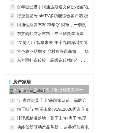
在京启动
百年巨匠携手阿迪达斯送文体进校园”在
3
京启动
行业首发AppleTV多功能综合客户端 极
4
空间私有云打造完美影音库
阿迪达斯发布2023年Q1财报，一季度
5
大中华区业绩好于预期
东方雨虹防水材料：专业解决屋顶漏
6
水，提升居住品质
“文博万山 智享未来”第十九届深圳文博
7
会水贝万山分会场开幕
特色农业助增收 乡村振兴谱新篇——华
8
宏农堂
东方雨虹瓷砖胶：高级瓷砖粘结剂，让
9
装修变得更轻松
房产家居
滨州新宇大厦共享办公欢迎有志青年一
起创业办公
“让家住进莫干山”获国家认证：品牌升
1
维，大国品牌加冕夯实云峰莫干山品质
精于细节·智享未来| AWE2026阿奇立克
2
基座
日立家电打造高端智慧家居新美学
让理想精准落地！莫干山“好房子”实现
3
体系将于3月20日第三季莫干山实木定
功能创新驱动产品革新 ，吉谷鲜加壹电
4
制节全面呈现
蒸锅以硬实力破局