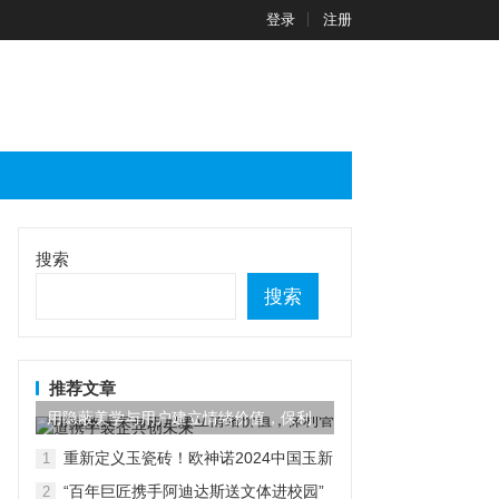
登录
注册
搜索
搜索
推荐文章
用隐蔽美学与用户建立情绪价值，保利
管道携手装企共创未来
重新定义玉瓷砖！欧神诺2024中国玉新
1
品震撼上市
“百年巨匠携手阿迪达斯送文体进校园”
2