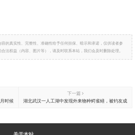
内容的真实性、完整性、准确性给予任何担保、暗示和承诺，仅供读者参
的合法权益（内容、图片等），请及时联系本站，我们会及时删除处理。
下一篇
十月时候
湖北武汉一人工湖中发现外来物种鳄雀鳝，被钓友成
功钓起
关于本站