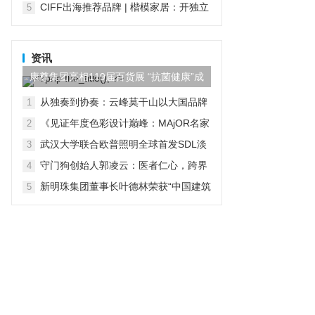
CIFF出海推荐品牌 | 楷模家居：开独立
5
店是品牌出海的底线！
资讯
康尊集团亮相119届百货展 “抗菌健康”成
家居升级第一关键词
从独奏到协奏：云峰莫干山以大国品牌
1
格局引领美好生活方式，以数字星链联
《见证年度色彩设计巅峰：MAjOR名家
2
盟重构产业生态
助力设计师于广州设计周荣耀加冕》
武汉大学联合欧普照明全球首发SDL淡
3
彩光情绪图谱，引领彩色照明标准化
守门狗创始人郭凌云：医者仁心，跨界
4
守护居家养老安
新明珠集团董事长叶德林荣获“中国建筑
5
陶瓷、卫生洁具行业终身成就奖”