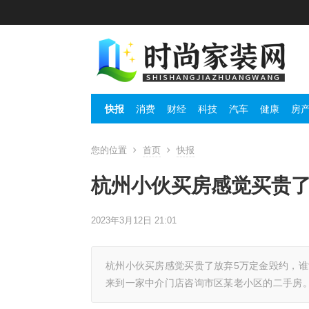
快报
消费
财经
科技
汽车
健康
房
您的位置
首页
快报
杭州小伙买房感觉买贵了
2023年3月12日 21:01
杭州小伙买房感觉买贵了放弃5万定金毁约，谁亏
来到一家中介门店咨询市区某老小区的二手房