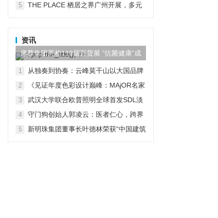
THE PLACE 栖居之界广州开展，多元
5
板块呈献关于理想人居的答案
资讯
康尊集团亮相119届百货展 “抗菌健康”成
家居升级第一关键词
从独奏到协奏：云峰莫干山以大国品牌
1
格局引领美好生活方式，以数字星链联
《见证年度色彩设计巅峰：MAjOR名家
2
盟重构产业生态
助力设计师于广州设计周荣耀加冕》
武汉大学联合欧普照明全球首发SDL淡
3
彩光情绪图谱，引领彩色照明标准化
守门狗创始人郭凌云：医者仁心，跨界
4
守护居家养老安
新明珠集团董事长叶德林荣获“中国建筑
5
陶瓷、卫生洁具行业终身成就奖”