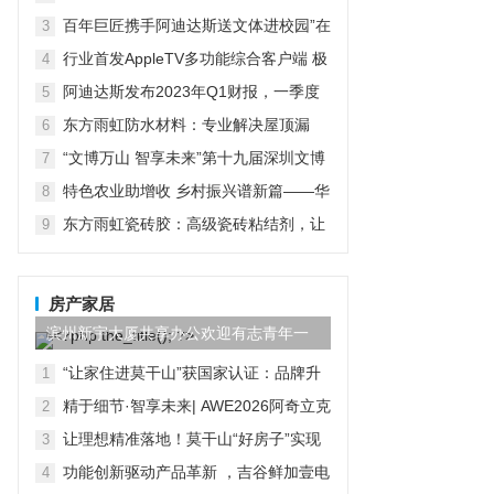
在京启动
百年巨匠携手阿迪达斯送文体进校园”在
3
京启动
行业首发AppleTV多功能综合客户端 极
4
空间私有云打造完美影音库
阿迪达斯发布2023年Q1财报，一季度
5
大中华区业绩好于预期
东方雨虹防水材料：专业解决屋顶漏
6
水，提升居住品质
“文博万山 智享未来”第十九届深圳文博
7
会水贝万山分会场开幕
特色农业助增收 乡村振兴谱新篇——华
8
宏农堂
东方雨虹瓷砖胶：高级瓷砖粘结剂，让
9
装修变得更轻松
房产家居
滨州新宇大厦共享办公欢迎有志青年一
起创业办公
“让家住进莫干山”获国家认证：品牌升
1
维，大国品牌加冕夯实云峰莫干山品质
精于细节·智享未来| AWE2026阿奇立克
2
基座
日立家电打造高端智慧家居新美学
让理想精准落地！莫干山“好房子”实现
3
体系将于3月20日第三季莫干山实木定
功能创新驱动产品革新 ，吉谷鲜加壹电
4
制节全面呈现
蒸锅以硬实力破局