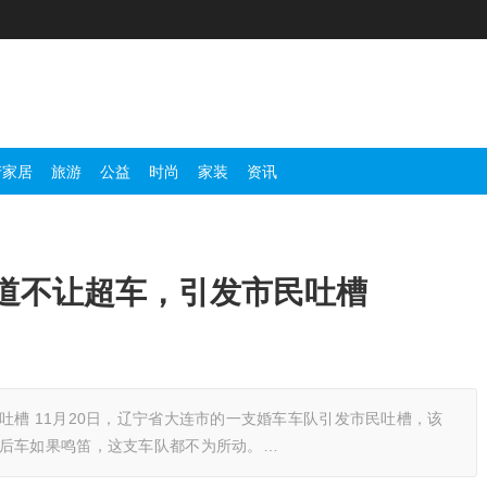
产家居
旅游
公益
时尚
家装
资讯
道不让超车，引发市民吐槽
吐槽 11月20日，辽宁省大连市的一支婚车车队引发市民吐槽，该
管后车如果鸣笛，这支车队都不为所动。…