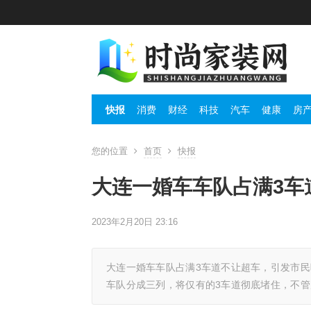
快报
消费
财经
科技
汽车
健康
房
您的位置
首页
快报
大连一婚车车队占满3车
2023年2月20日 23:16
大连一婚车车队占满3车道不让超车，引发市民
车队分成三列，将仅有的3车道彻底堵住，不