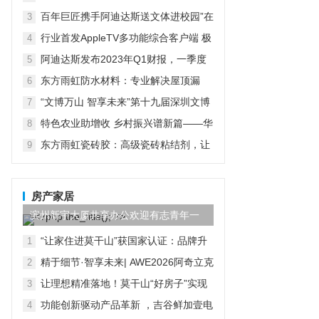
在京启动
百年巨匠携手阿迪达斯送文体进校园”在
3
京启动
行业首发AppleTV多功能综合客户端 极
4
空间私有云打造完美影音库
阿迪达斯发布2023年Q1财报，一季度
5
大中华区业绩好于预期
东方雨虹防水材料：专业解决屋顶漏
6
水，提升居住品质
“文博万山 智享未来”第十九届深圳文博
7
会水贝万山分会场开幕
特色农业助增收 乡村振兴谱新篇——华
8
宏农堂
东方雨虹瓷砖胶：高级瓷砖粘结剂，让
9
装修变得更轻松
房产家居
滨州新宇大厦共享办公欢迎有志青年一
起创业办公
“让家住进莫干山”获国家认证：品牌升
1
维，大国品牌加冕夯实云峰莫干山品质
精于细节·智享未来| AWE2026阿奇立克
2
基座
日立家电打造高端智慧家居新美学
让理想精准落地！莫干山“好房子”实现
3
体系将于3月20日第三季莫干山实木定
功能创新驱动产品革新 ，吉谷鲜加壹电
4
制节全面呈现
蒸锅以硬实力破局