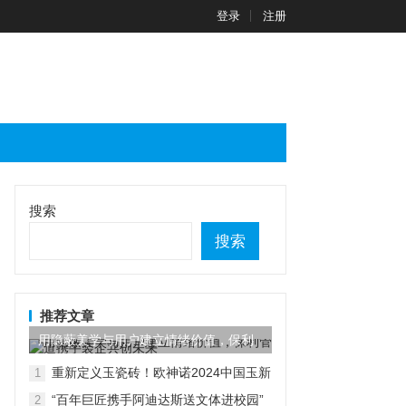
登录
注册
搜索
搜索
推荐文章
用隐蔽美学与用户建立情绪价值，保利
管道携手装企共创未来
重新定义玉瓷砖！欧神诺2024中国玉新
1
品震撼上市
“百年巨匠携手阿迪达斯送文体进校园”
2