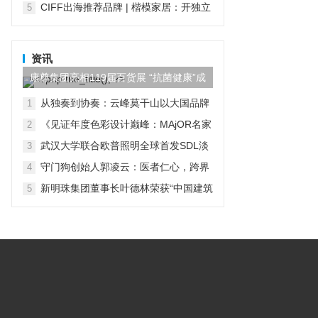
CIFF出海推荐品牌 | 楷模家居：开独立
5
店是品牌出海的底线！
资讯
康尊集团亮相119届百货展 “抗菌健康”成
家居升级第一关键词
从独奏到协奏：云峰莫干山以大国品牌
1
格局引领美好生活方式，以数字星链联
《见证年度色彩设计巅峰：MAjOR名家
2
盟重构产业生态
助力设计师于广州设计周荣耀加冕》
武汉大学联合欧普照明全球首发SDL淡
3
彩光情绪图谱，引领彩色照明标准化
守门狗创始人郭凌云：医者仁心，跨界
4
守护居家养老安
新明珠集团董事长叶德林荣获“中国建筑
5
陶瓷、卫生洁具行业终身成就奖”