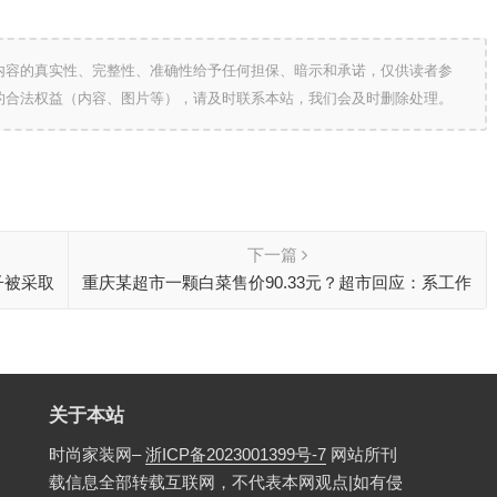
内容的真实性、完整性、准确性给予任何担保、暗示和承诺，仅供读者参
的合法权益（内容、图片等），请及时联系本站，我们会及时删除处理。
下一篇
子被采取
重庆某超市一颗白菜售价90.33元？超市回应：系工作
人员疲劳工作
关于本站
时尚家装网–
浙ICP备2023001399号-7
网站所刊
载信息全部转载互联网，不代表本网观点|如有侵