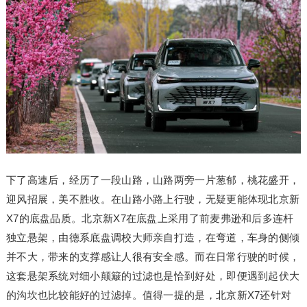
下了高速后，经历了一段山路，山路两旁一片葱郁，桃花盛开，
迎风招展，美不胜收。在山路小路上行驶，无疑更能体现北京新
X7的底盘品质。北京新X7在底盘上采用了前麦弗逊和后多连杆
独立悬架，由德系底盘调校大师亲自打造，在弯道，车身的侧倾
并不大，带来的支撑感让人很有安全感。而在日常行驶的时候，
这套悬架系统对细小颠簸的过滤也是恰到好处，即便遇到起伏大
的沟坎也比较能好的过滤掉。值得一提的是，北京新X7还针对