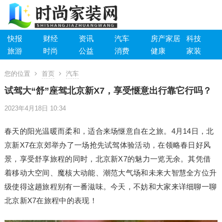
快报
财经
资讯
汽车
房产家居
科技
旅游
时尚
公益
消费
健康
家装
您的位置
首页
汽车
试驾大“舒”座驾北京新X7，享受惬意出行靠它行吗？
2023年4月18日 10:34
春天的阳光温暖而柔和，适合来场惬意自在之旅。4月14日，北
京新X7在京郊举办了一场抢先试驾体验活动，在领略春日好风
景，享受舒享旅程的同时，北京新X7的魅力一览无余。其凭借
着移动大空间、魔核大动能、潮范大气场和未来大智慧全方位升
级使得这趟旅程别有一番滋味。今天，不妨和大家来详细聊一聊
北京新X7在旅程中的表现！